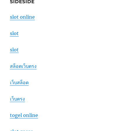
SIDESIDE
slot online
slot
slot
สล็อตเว็บตรง
เว็บสล็อต
เว็บตรง
togel online