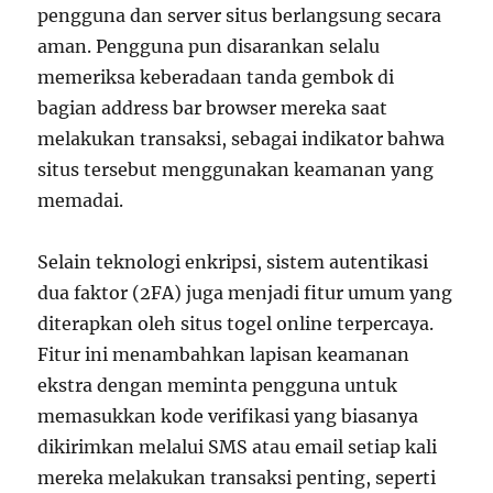
pengguna dan server situs berlangsung secara
aman. Pengguna pun disarankan selalu
memeriksa keberadaan tanda gembok di
bagian address bar browser mereka saat
melakukan transaksi, sebagai indikator bahwa
situs tersebut menggunakan keamanan yang
memadai.
Selain teknologi enkripsi, sistem autentikasi
dua faktor (2FA) juga menjadi fitur umum yang
diterapkan oleh situs togel online terpercaya.
Fitur ini menambahkan lapisan keamanan
ekstra dengan meminta pengguna untuk
memasukkan kode verifikasi yang biasanya
dikirimkan melalui SMS atau email setiap kali
mereka melakukan transaksi penting, seperti