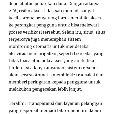
deposit atau penarikan dana. Dengan adanya
2FA, risiko akses tidak sah menjadi sangat
kecil, karena penyerang harus memiliki akses
ke perangkat pengguna untuk bisa melewati
proses verifikasi tersebut. Selain itu, situs-situs
terpercaya juga menerapkan sistem
monitoring otomatis untuk mendeteksi
aktivitas mencurigakan, seperti transaksi yang
tidak biasa atau pola akses yang aneh. Jika
terdeteksi adanya ancaman, sistem tersebut
akan secara otomatis memblokir transaksi dan
memberi peringatan kepada pengguna untuk
melakukan pengecekan lebih lanjut.
Terakhir, transparansi dan layanan pelanggan
yang responsif menjadi faktor penentu dalam