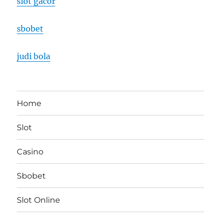
slot gacor
sbobet
judi bola
Home
Slot
Casino
Sbobet
Slot Online