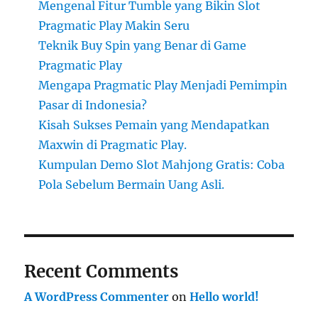
Mengenal Fitur Tumble yang Bikin Slot
Pragmatic Play Makin Seru
Teknik Buy Spin yang Benar di Game
Pragmatic Play
Mengapa Pragmatic Play Menjadi Pemimpin
Pasar di Indonesia?
Kisah Sukses Pemain yang Mendapatkan
Maxwin di Pragmatic Play.
Kumpulan Demo Slot Mahjong Gratis: Coba
Pola Sebelum Bermain Uang Asli.
Recent Comments
A WordPress Commenter
on
Hello world!