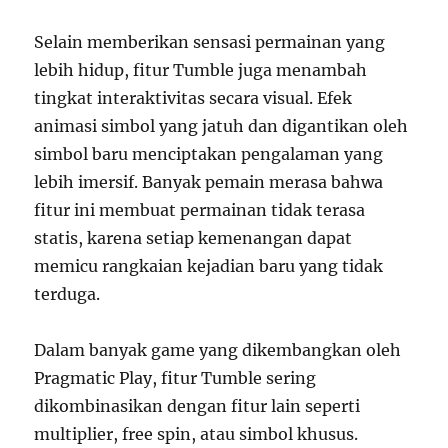
Selain memberikan sensasi permainan yang
lebih hidup, fitur Tumble juga menambah
tingkat interaktivitas secara visual. Efek
animasi simbol yang jatuh dan digantikan oleh
simbol baru menciptakan pengalaman yang
lebih imersif. Banyak pemain merasa bahwa
fitur ini membuat permainan tidak terasa
statis, karena setiap kemenangan dapat
memicu rangkaian kejadian baru yang tidak
terduga.
Dalam banyak game yang dikembangkan oleh
Pragmatic Play, fitur Tumble sering
dikombinasikan dengan fitur lain seperti
multiplier, free spin, atau simbol khusus.