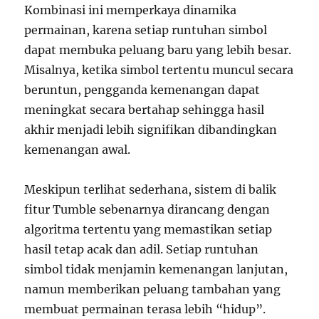
Kombinasi ini memperkaya dinamika
permainan, karena setiap runtuhan simbol
dapat membuka peluang baru yang lebih besar.
Misalnya, ketika simbol tertentu muncul secara
beruntun, pengganda kemenangan dapat
meningkat secara bertahap sehingga hasil
akhir menjadi lebih signifikan dibandingkan
kemenangan awal.
Meskipun terlihat sederhana, sistem di balik
fitur Tumble sebenarnya dirancang dengan
algoritma tertentu yang memastikan setiap
hasil tetap acak dan adil. Setiap runtuhan
simbol tidak menjamin kemenangan lanjutan,
namun memberikan peluang tambahan yang
membuat permainan terasa lebih “hidup”.