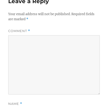
Leave a Reply
Your email address will not be published.
Required fields
are marked
*
COMMENT
*
NAME
*