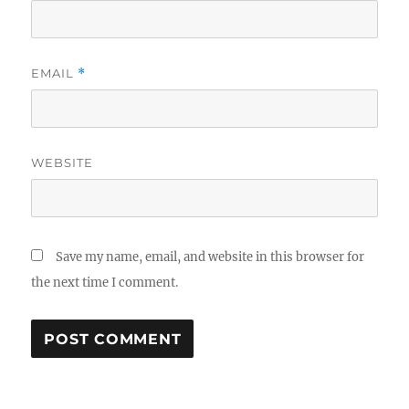
EMAIL
*
WEBSITE
Save my name, email, and website in this browser for
the next time I comment.