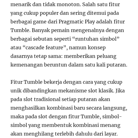
menarik dan tidak monoton. Salah satu fitur
yang cukup populer dan sering ditemui pada
berbagai game dari Pragmatic Play adalah fitur
Tumble. Banyak pemain mengenalnya dengan
berbagai sebutan seperti “runtuhan simbol”
atau “cascade feature”, namun konsep
dasarnya tetap sama: memberikan peluang
kemenangan beruntun dalam satu kali putaran.
Fitur Tumble bekerja dengan cara yang cukup
unik dibandingkan mekanisme slot klasik. Jika
pada slot tradisional setiap putaran akan
menghasilkan kombinasi baru secara langsung,
maka pada slot dengan fitur Tumble, simbol-
simbol yang membentuk kombinasi menang
akan menghilang terlebih dahulu dari layar.