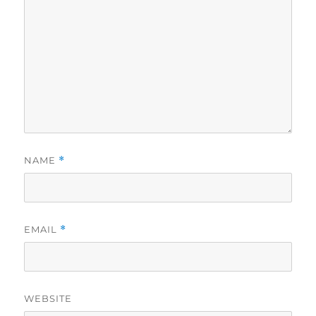
NAME
*
EMAIL
*
WEBSITE