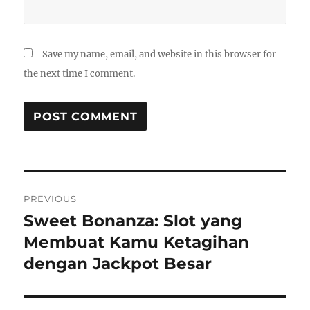
Save my name, email, and website in this browser for
the next time I comment.
Post
PREVIOUS
navigation
Sweet Bonanza: Slot yang
Previous
post:
Membuat Kamu Ketagihan
dengan Jackpot Besar