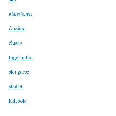
สล็อตเว็บตรง
เว็บสล็อต
เว็บตรง
togel online
slot gacor
sbobet
judi bola