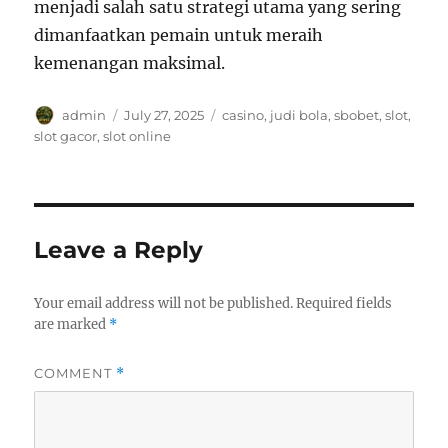
menjadi salah satu strategi utama yang sering
dimanfaatkan pemain untuk meraih
kemenangan maksimal.
Author
Posted
Tags
admin
July 27, 2025
casino
,
judi bola
,
sbobet
,
slot
,
on
slot gacor
,
slot online
Leave a Reply
Your email address will not be published.
Required fields
are marked
*
COMMENT
*