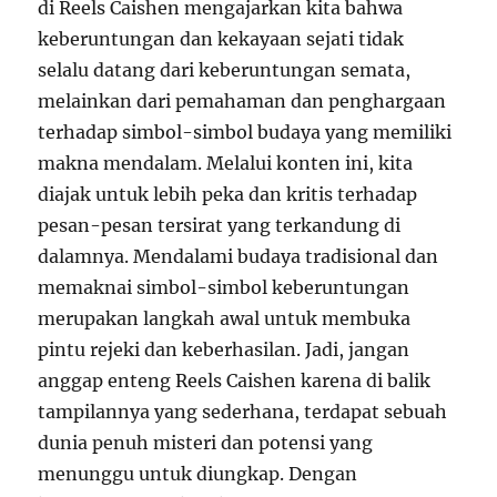
di Reels Caishen mengajarkan kita bahwa
keberuntungan dan kekayaan sejati tidak
selalu datang dari keberuntungan semata,
melainkan dari pemahaman dan penghargaan
terhadap simbol-simbol budaya yang memiliki
makna mendalam. Melalui konten ini, kita
diajak untuk lebih peka dan kritis terhadap
pesan-pesan tersirat yang terkandung di
dalamnya. Mendalami budaya tradisional dan
memaknai simbol-simbol keberuntungan
merupakan langkah awal untuk membuka
pintu rejeki dan keberhasilan. Jadi, jangan
anggap enteng Reels Caishen karena di balik
tampilannya yang sederhana, terdapat sebuah
dunia penuh misteri dan potensi yang
menunggu untuk diungkap. Dengan