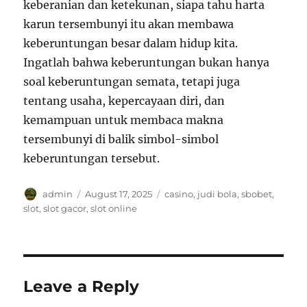
keberanian dan ketekunan, siapa tahu harta
karun tersembunyi itu akan membawa
keberuntungan besar dalam hidup kita.
Ingatlah bahwa keberuntungan bukan hanya
soal keberuntungan semata, tetapi juga
tentang usaha, kepercayaan diri, dan
kemampuan untuk membaca makna
tersembunyi di balik simbol-simbol
keberuntungan tersebut.
Author
Posted
Tags
admin
August 17, 2025
casino
,
judi bola
,
sbobet
,
on
slot
,
slot gacor
,
slot online
Leave a Reply