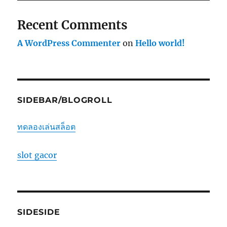
Recent Comments
A WordPress Commenter
on
Hello world!
SIDEBAR/BLOGROLL
ทดลองเล่นสล็อต
slot gacor
SIDESIDE