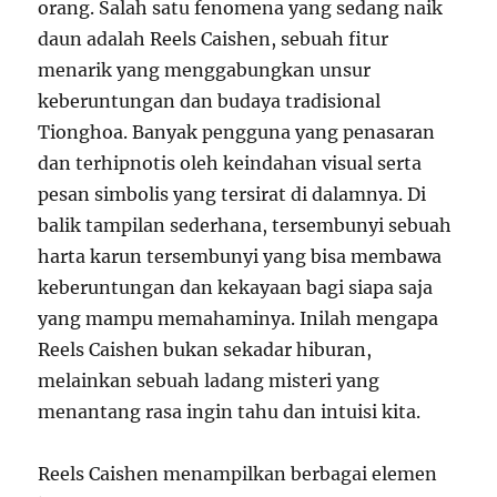
orang. Salah satu fenomena yang sedang naik
daun adalah Reels Caishen, sebuah fitur
menarik yang menggabungkan unsur
keberuntungan dan budaya tradisional
Tionghoa. Banyak pengguna yang penasaran
dan terhipnotis oleh keindahan visual serta
pesan simbolis yang tersirat di dalamnya. Di
balik tampilan sederhana, tersembunyi sebuah
harta karun tersembunyi yang bisa membawa
keberuntungan dan kekayaan bagi siapa saja
yang mampu memahaminya. Inilah mengapa
Reels Caishen bukan sekadar hiburan,
melainkan sebuah ladang misteri yang
menantang rasa ingin tahu dan intuisi kita.
Reels Caishen menampilkan berbagai elemen