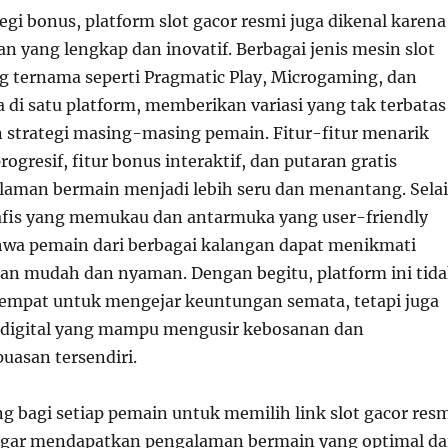
egi bonus, platform slot gacor resmi juga dikenal karena
n yang lengkap dan inovatif. Berbagai jenis mesin slot
 ternama seperti Pragmatic Play, Microgaming, dan
a di satu platform, memberikan variasi yang tak terbatas
an strategi masing-masing pemain. Fitur-fitur menarik
rogresif, fitur bonus interaktif, dan putaran gratis
aman bermain menjadi lebih seru dan menantang. Sela
rafis yang memukau dan antarmuka yang user-friendly
wa pemain dari berbagai kalangan dapat menikmati
n mudah dan nyaman. Dengan begitu, platform ini tid
empat untuk mengejar keuntungan semata, tetapi juga
 digital yang mampu mengusir kebosanan dan
asan tersendiri.
g bagi setiap pemain untuk memilih link slot gacor res
 agar mendapatkan pengalaman bermain yang optimal d