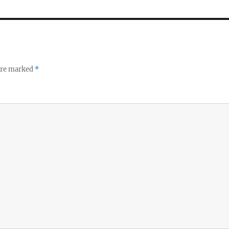
 are marked
*