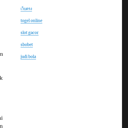
เว็บตรง
togel online
slot gacor
sbobet
in
judi bola
ak
mi
an