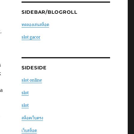
SIDEBAR/BLOGROLL
ทดลองเล่นสล็อต
.
slot gacor
s
SIDESIDE
k
slot online
a
slot
slot
n
สล็อตเว็บตรง
เว็บสล็อต