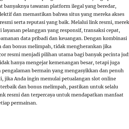
 banyaknya tawaran platform ilegal yang beredar,
lektif dan memastikan bahwa situs yang mereka akses
 resmi serta reputasi yang baik. Melalui link resmi, mere
 layanan pelanggan yang responsif, transaksi cepat,
eamanan data pribadi dan keuangan. Dengan kombinasi
n dan bonus melimpah, tidak mengherankan jika
cor resmi menjadi pilihan utama bagi banyak pecinta jud
tidak hanya mengejar kemenangan besar, tetapi juga
n pengalaman bermain yang mengasyikkan dan penuh
i, jika Anda ingin memulai petualangan slot online
terbaik dan bonus melimpah, pastikan untuk selalu
nk resmi dan terpercaya untuk mendapatkan manfaat
etiap permainan.