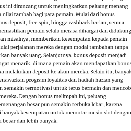
nus ini dirancang untuk meningkatkan peluang menang
nilai tambah bagi para pemain. Mulai dari bonus
us deposit, free spin, hingga cashback harian, semua
memastikan pemain selalu merasa dihargai dan didukung
ran misalnya, memberikan kesempatan kepada pemain
ulai perjalanan mereka dengan modal tambahan tanpa
kan banyak uang. Selanjutnya, bonus deposit menjadi
angat menarik, di mana pemain akan mendapatkan bonu
eka melakukan deposit ke akun mereka. Selain itu, banya
enawarkan program loyalitas dan hadiah harian yang
 semakin termotivasi untuk terus bermain dan mencob
mereka. Dengan bonus melimpah ini, peluang
menangan besar pun semakin terbuka lebar, karena
i banyak kesempatan untuk memutar mesin slot denga
h besar dan lebih banyak.