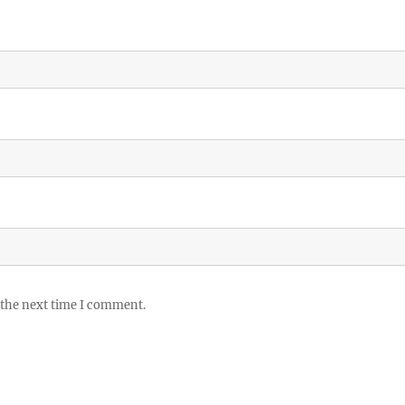
 the next time I comment.