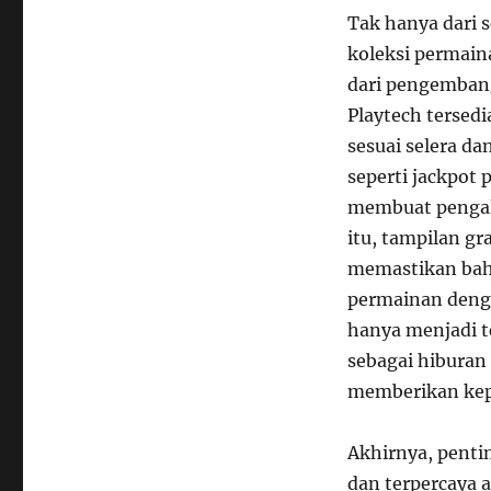
Tak hanya dari s
koleksi permaina
dari pengembang
Playtech tersedi
sesuai selera d
seperti jackpot p
membuat pengal
itu, tampilan g
memastikan bah
permainan denga
hanya menjadi t
sebagai hiburan
memberikan kepu
Akhirnya, pentin
dan terpercaya