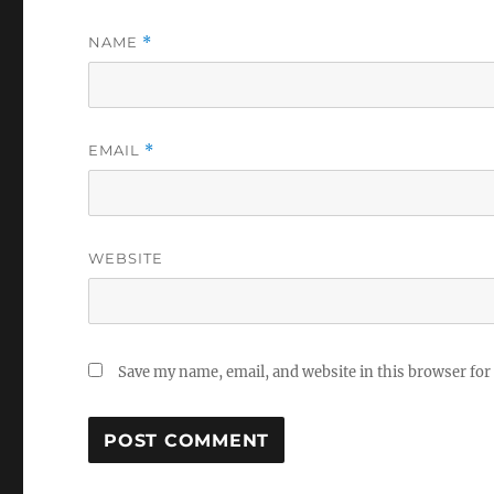
NAME
*
EMAIL
*
WEBSITE
Save my name, email, and website in this browser for