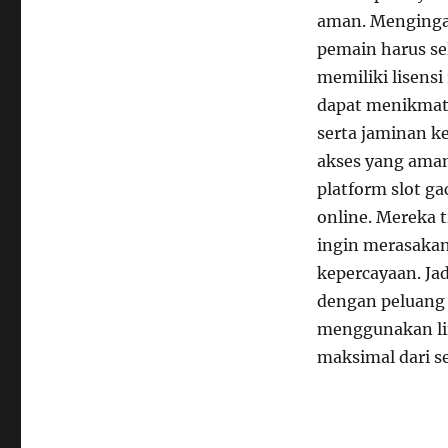
aman. Mengingat
pemain harus se
memiliki lisensi
dapat menikmati
serta jaminan k
akses yang ama
platform slot ga
online. Mereka 
ingin merasaka
kepercayaan. Jad
dengan peluang 
menggunakan li
maksimal dari s