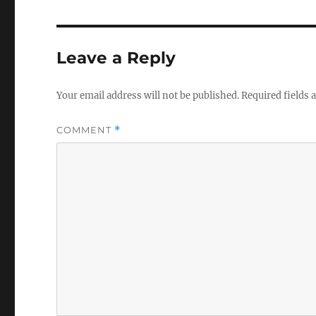
Leave a Reply
Your email address will not be published.
Required fields
COMMENT
*