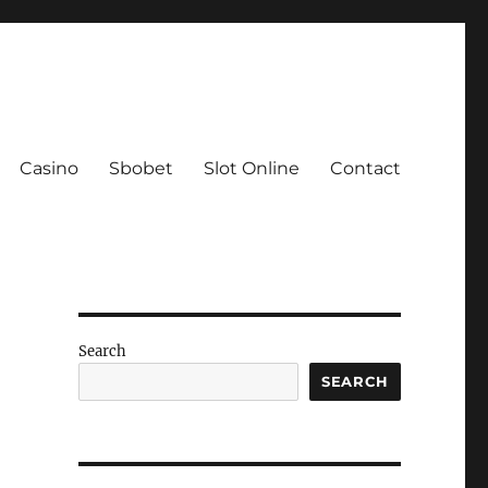
Casino
Sbobet
Slot Online
Contact
Search
SEARCH