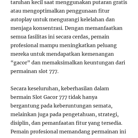
taruhan kecil saat menggunakan putaran gratis
atau mengoptimalkan penggunaan fitur
autoplay untuk mengurangi kelelahan dan
menjaga konsentrasi. Dengan memanfaatkan
semua fasilitas ini secara cerdas, pemain
profesional mampu meningkatkan peluang
mereka untuk mendapatkan kemenangan
“gacor” dan memaksimalkan keuntungan dari
permainan slot 777.
Secara keseluruhan, keberhasilan dalam
bermain Slot Gacor 777 tidak hanya
bergantung pada keberuntungan semata,
melainkan juga pada pengetahuan, strategi,
disiplin, dan pemanfaatan fitur yang tersedia.
Pemain profesional memandang permainan ini