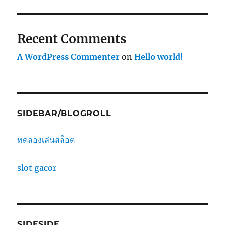
Recent Comments
A WordPress Commenter
on
Hello world!
SIDEBAR/BLOGROLL
ทดลองเล่นสล็อต
slot gacor
SIDESIDE