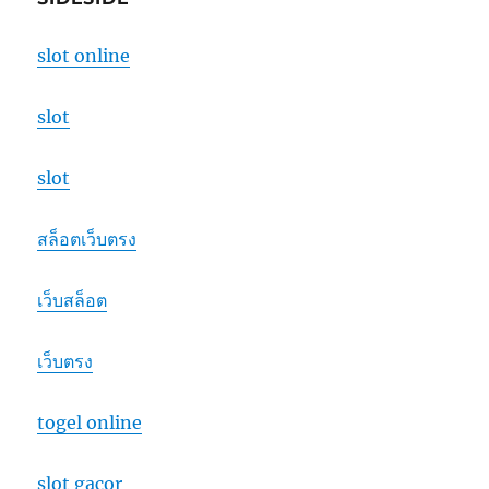
slot online
slot
slot
สล็อตเว็บตรง
เว็บสล็อต
เว็บตรง
togel online
slot gacor