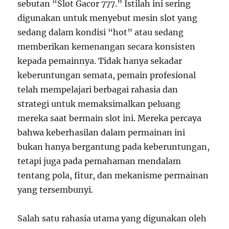
sebutan “Slot Gacor 777.” Istilah ini sering
digunakan untuk menyebut mesin slot yang
sedang dalam kondisi “hot” atau sedang
memberikan kemenangan secara konsisten
kepada pemainnya. Tidak hanya sekadar
keberuntungan semata, pemain profesional
telah mempelajari berbagai rahasia dan
strategi untuk memaksimalkan peluang
mereka saat bermain slot ini. Mereka percaya
bahwa keberhasilan dalam permainan ini
bukan hanya bergantung pada keberuntungan,
tetapi juga pada pemahaman mendalam
tentang pola, fitur, dan mekanisme permainan
yang tersembunyi.
Salah satu rahasia utama yang digunakan oleh