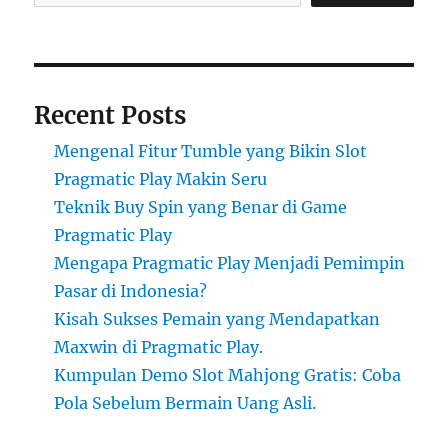
Recent Posts
Mengenal Fitur Tumble yang Bikin Slot
Pragmatic Play Makin Seru
Teknik Buy Spin yang Benar di Game
Pragmatic Play
Mengapa Pragmatic Play Menjadi Pemimpin
Pasar di Indonesia?
Kisah Sukses Pemain yang Mendapatkan
Maxwin di Pragmatic Play.
Kumpulan Demo Slot Mahjong Gratis: Coba
Pola Sebelum Bermain Uang Asli.