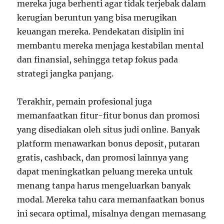
mereka juga berhenti agar tidak terjebak dalam
kerugian beruntun yang bisa merugikan
keuangan mereka. Pendekatan disiplin ini
membantu mereka menjaga kestabilan mental
dan finansial, sehingga tetap fokus pada
strategi jangka panjang.
Terakhir, pemain profesional juga
memanfaatkan fitur-fitur bonus dan promosi
yang disediakan oleh situs judi online. Banyak
platform menawarkan bonus deposit, putaran
gratis, cashback, dan promosi lainnya yang
dapat meningkatkan peluang mereka untuk
menang tanpa harus mengeluarkan banyak
modal. Mereka tahu cara memanfaatkan bonus
ini secara optimal, misalnya dengan memasang