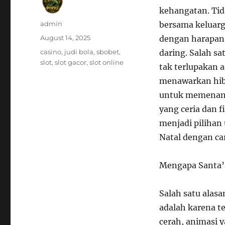
kehangatan. Tid
Author
admin
bersama keluarg
Posted
August 14, 2025
dengan harapan
on
Tags
casino
,
judi bola
,
sbobet
,
daring. Salah s
slot
,
slot gacor
,
slot online
tak terlupakan 
menawarkan hibu
untuk memenang
yang ceria dan 
menjadi pilihan
Natal dengan ca
Mengapa Santa’
Salah satu alas
adalah karena t
cerah, animasi 