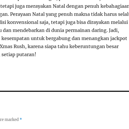
 tetapi juga merayakan Natal dengan penuh kebahagiaa
an. Perayaan Natal yang penuh makna tidak harus selal
disi konvensional saja, tetapi juga bisa dirayakan melalui
 dan mendebarkan di dunia permainan daring. Jadi,
n kesempatan untuk bergabung dan menangkan jackpot
s Xmas Rush, karena siapa tahu keberuntungan besar
 setiap putaran!
 are marked
*