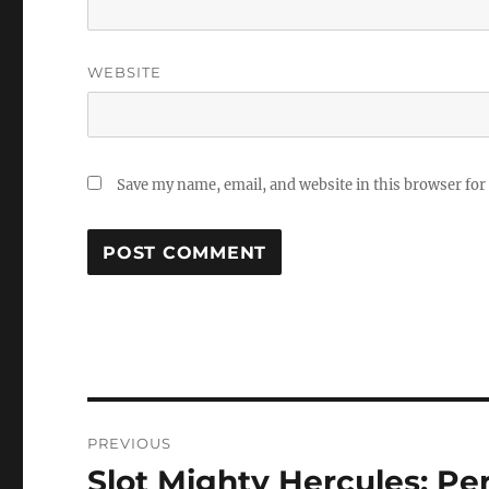
WEBSITE
Save my name, email, and website in this browser for
Post
PREVIOUS
navigation
Slot Mighty Hercules: P
Previous