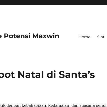
ne Potensi Maxwin
Home
Slot
t Natal di Santa’s
entik dengan kebahagiaan, kedamaian, dan suasana penu