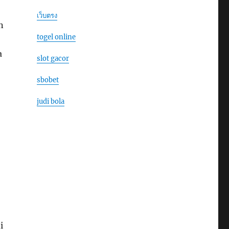
เว็บตรง
n
togel online
a
slot gacor
sbobet
judi bola
i