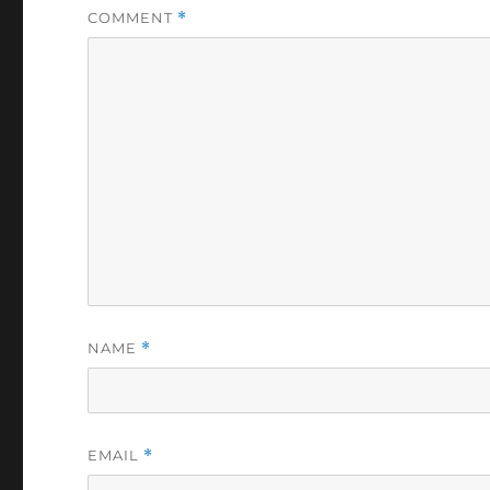
COMMENT
*
NAME
*
EMAIL
*