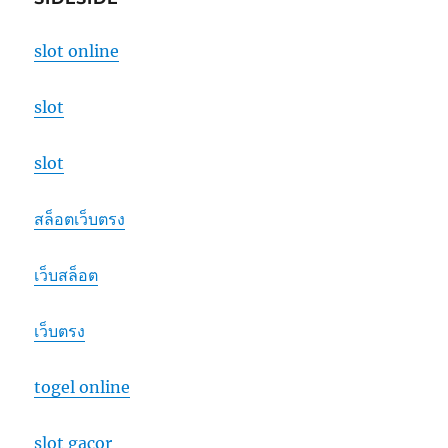
slot online
slot
slot
สล็อตเว็บตรง
เว็บสล็อต
เว็บตรง
togel online
slot gacor