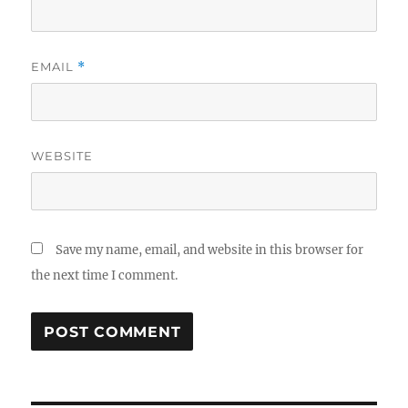
EMAIL
*
WEBSITE
Save my name, email, and website in this browser for
the next time I comment.