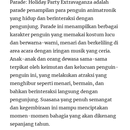
Parade: Holiday Party Extravaganza adalah
parade penampilan para penguin animatronik
yang hidup dan berinteraksi dengan
pengunjung. Parade ini menampilkan berbagai
karakter penguin yang memakai kostum lucu
dan berwarna-warni, menari dan berkeliling di
area acara dengan iringan musik yang ceria.
Anak-anak dan orang dewasa sama-sama
terpikat oleh keimutan dan kelucuan penguin-
penguin ini, yang melakukan atraksi yang
menghibur seperti menari, bermain, dan
bahkan berinteraksi langsung dengan
pengunjung. Suasana yang penuh semangat
dan kegembiraan ini mampu menciptakan
momen-momen bahagia yang akan dikenang
sepanjang tahun.