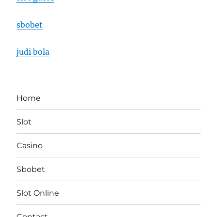
sbobet
judi bola
Home
Slot
Casino
Sbobet
Slot Online
Contact