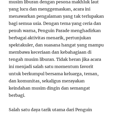
musim liburan dengan pesona makhluk laut
yang lucu dan menggemaskan, acara ini
menawarkan pengalaman yang tak terlupakan
bagi semua usia. Dengan tema yang ceria dan
penuh warna, Penguin Parade menghadirkan
berbagai aktivitas menarik, pertunjukan
spektakuler, dan suasana hangat yang mampu
membawa keceriaan dan kebahagiaan di
tengah musim liburan. Tidak heran jika acara
ini menjadi salah satu momentum favorit
untuk berkumpul bersama keluarga, teman,
dan komunitas, sekaligus merayakan
keindahan musim dingin dan semangat
berbagi.
Salah satu daya tarik utama dari Penguin