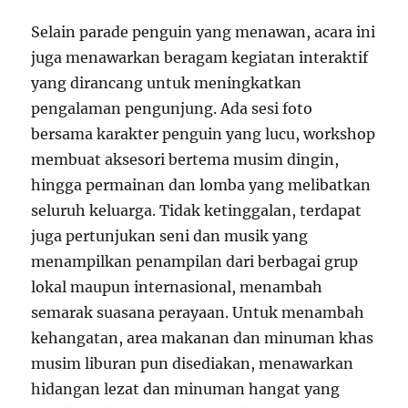
Selain parade penguin yang menawan, acara ini
juga menawarkan beragam kegiatan interaktif
yang dirancang untuk meningkatkan
pengalaman pengunjung. Ada sesi foto
bersama karakter penguin yang lucu, workshop
membuat aksesori bertema musim dingin,
hingga permainan dan lomba yang melibatkan
seluruh keluarga. Tidak ketinggalan, terdapat
juga pertunjukan seni dan musik yang
menampilkan penampilan dari berbagai grup
lokal maupun internasional, menambah
semarak suasana perayaan. Untuk menambah
kehangatan, area makanan dan minuman khas
musim liburan pun disediakan, menawarkan
hidangan lezat dan minuman hangat yang