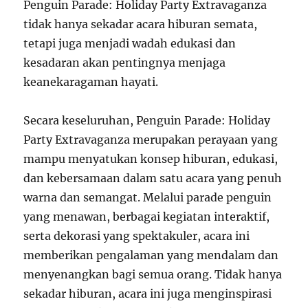
Penguin Parade: Holiday Party Extravaganza
tidak hanya sekadar acara hiburan semata,
tetapi juga menjadi wadah edukasi dan
kesadaran akan pentingnya menjaga
keanekaragaman hayati.
Secara keseluruhan, Penguin Parade: Holiday
Party Extravaganza merupakan perayaan yang
mampu menyatukan konsep hiburan, edukasi,
dan kebersamaan dalam satu acara yang penuh
warna dan semangat. Melalui parade penguin
yang menawan, berbagai kegiatan interaktif,
serta dekorasi yang spektakuler, acara ini
memberikan pengalaman yang mendalam dan
menyenangkan bagi semua orang. Tidak hanya
sekadar hiburan, acara ini juga menginspirasi