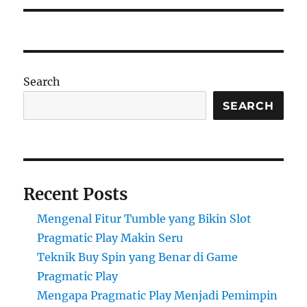
Search
SEARCH
Recent Posts
Mengenal Fitur Tumble yang Bikin Slot
Pragmatic Play Makin Seru
Teknik Buy Spin yang Benar di Game
Pragmatic Play
Mengapa Pragmatic Play Menjadi Pemimpin