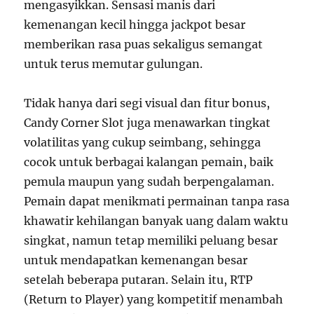
mengasyikkan. Sensasi manis dari
kemenangan kecil hingga jackpot besar
memberikan rasa puas sekaligus semangat
untuk terus memutar gulungan.
Tidak hanya dari segi visual dan fitur bonus,
Candy Corner Slot juga menawarkan tingkat
volatilitas yang cukup seimbang, sehingga
cocok untuk berbagai kalangan pemain, baik
pemula maupun yang sudah berpengalaman.
Pemain dapat menikmati permainan tanpa rasa
khawatir kehilangan banyak uang dalam waktu
singkat, namun tetap memiliki peluang besar
untuk mendapatkan kemenangan besar
setelah beberapa putaran. Selain itu, RTP
(Return to Player) yang kompetitif menambah