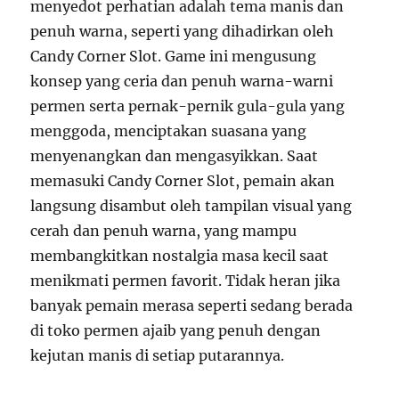
menyedot perhatian adalah tema manis dan
penuh warna, seperti yang dihadirkan oleh
Candy Corner Slot. Game ini mengusung
konsep yang ceria dan penuh warna-warni
permen serta pernak-pernik gula-gula yang
menggoda, menciptakan suasana yang
menyenangkan dan mengasyikkan. Saat
memasuki Candy Corner Slot, pemain akan
langsung disambut oleh tampilan visual yang
cerah dan penuh warna, yang mampu
membangkitkan nostalgia masa kecil saat
menikmati permen favorit. Tidak heran jika
banyak pemain merasa seperti sedang berada
di toko permen ajaib yang penuh dengan
kejutan manis di setiap putarannya.