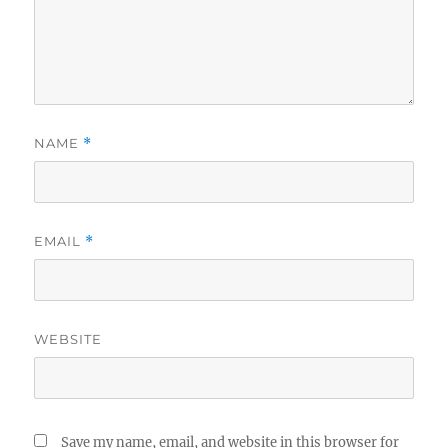
NAME
*
EMAIL
*
WEBSITE
Save my name, email, and website in this browser for