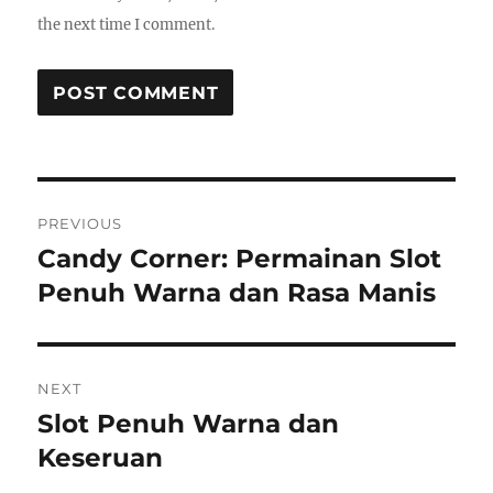
the next time I comment.
Post
PREVIOUS
navigation
Candy Corner: Permainan Slot
Previous
post:
Penuh Warna dan Rasa Manis
NEXT
Slot Penuh Warna dan
Next
post:
Keseruan