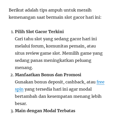
Berikut adalah tips ampuh untuk meraih
kemenangan saat bermain slot gacor hari ini:
Pilih Slot Gacor Terkini
Cari tahu slot yang sedang gacor hari ini
melalui forum, komunitas pemain, atau
situs review game slot. Memilih game yang
sedang panas meningkatkan peluang
menang.
Manfaatkan Bonus dan Promosi
Gunakan bonus deposit, cashback, atau
free
spin
yang tersedia hari ini agar modal
bertambah dan kesempatan menang lebih
besar.
Main dengan Modal Terbatas