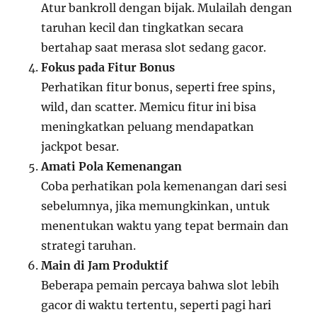
Atur bankroll dengan bijak. Mulailah dengan
taruhan kecil dan tingkatkan secara
bertahap saat merasa slot sedang gacor.
Fokus pada Fitur Bonus
Perhatikan fitur bonus, seperti free spins,
wild, dan scatter. Memicu fitur ini bisa
meningkatkan peluang mendapatkan
jackpot besar.
Amati Pola Kemenangan
Coba perhatikan pola kemenangan dari sesi
sebelumnya, jika memungkinkan, untuk
menentukan waktu yang tepat bermain dan
strategi taruhan.
Main di Jam Produktif
Beberapa pemain percaya bahwa slot lebih
gacor di waktu tertentu, seperti pagi hari