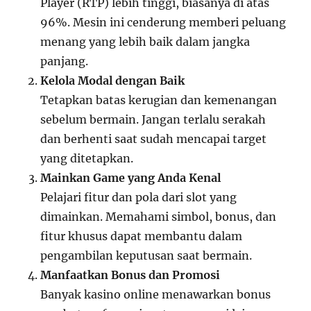
Player (RTP) lebih tinggi, biasanya di atas
96%. Mesin ini cenderung memberi peluang
menang yang lebih baik dalam jangka
panjang.
Kelola Modal dengan Baik
Tetapkan batas kerugian dan kemenangan
sebelum bermain. Jangan terlalu serakah
dan berhenti saat sudah mencapai target
yang ditetapkan.
Mainkan Game yang Anda Kenal
Pelajari fitur dan pola dari slot yang
dimainkan. Memahami simbol, bonus, dan
fitur khusus dapat membantu dalam
pengambilan keputusan saat bermain.
Manfaatkan Bonus dan Promosi
Banyak kasino online menawarkan bonus