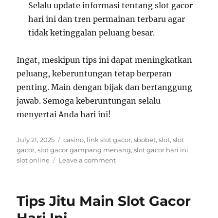
Selalu update informasi tentang slot gacor
hari ini dan tren permainan terbaru agar
tidak ketinggalan peluang besar.
Ingat, meskipun tips ini dapat meningkatkan
peluang, keberuntungan tetap berperan
penting. Main dengan bijak dan bertanggung
jawab. Semoga keberuntungan selalu
menyertai Anda hari ini!
Posted
Tags
July 21, 2025
casino
,
link slot gacor
,
sbobet
,
slot
,
slot
on
gacor
,
slot gacor gampang menang
,
slot gacor hari ini
,
on
slot online
Leave a comment
Tips
Ampuh
Menang
Tips Jitu Main Slot Gacor
Slot
Gacor