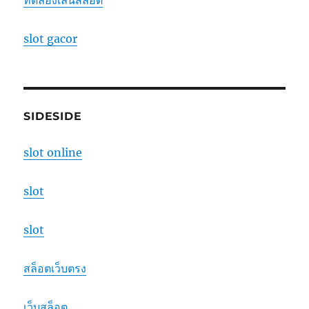
ทดลองเล่นสล็อต
slot gacor
SIDESIDE
slot online
slot
slot
สล็อตเว็บตรง
เว็บสล็อต