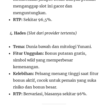
menganggap slot ini gacor dan
menguntungkan.
RTP:
Sekitar 96,5%.
Hades
(Slot dari provider tertentu)
Tema:
Dunia bawah dan mitologi Yunani.
Fitur Unggulan:
Bonus putaran gratis,
simbol wild yang memperbesar
kemenangan.
Kelebihan:
Peluang menang tinggi saat fitur
bonus aktif, cocok untuk pemain yang suka
risiko dan bonus besar.
RTP:
Bervariasi, biasanya sekitar 96%.