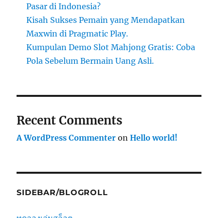
Pasar di Indonesia?
Kisah Sukses Pemain yang Mendapatkan
Maxwin di Pragmatic Play.
Kumpulan Demo Slot Mahjong Gratis: Coba
Pola Sebelum Bermain Uang Asli.
Recent Comments
A WordPress Commenter
on
Hello world!
SIDEBAR/BLOGROLL