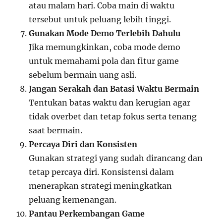
atau malam hari. Coba main di waktu
tersebut untuk peluang lebih tinggi.
Gunakan Mode Demo Terlebih Dahulu
Jika memungkinkan, coba mode demo
untuk memahami pola dan fitur game
sebelum bermain uang asli.
Jangan Serakah dan Batasi Waktu Bermain
Tentukan batas waktu dan kerugian agar
tidak overbet dan tetap fokus serta tenang
saat bermain.
Percaya Diri dan Konsisten
Gunakan strategi yang sudah dirancang dan
tetap percaya diri. Konsistensi dalam
menerapkan strategi meningkatkan
peluang kemenangan.
Pantau Perkembangan Game