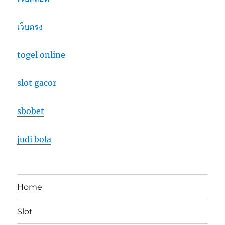
เว็บตรง
togel online
slot gacor
sbobet
judi bola
Home
Slot