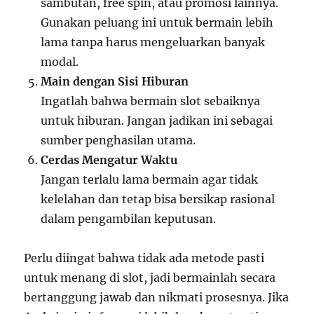
sambutan, free spin, atau promosi lainnya.
Gunakan peluang ini untuk bermain lebih
lama tanpa harus mengeluarkan banyak
modal.
Main dengan Sisi Hiburan
Ingatlah bahwa bermain slot sebaiknya
untuk hiburan. Jangan jadikan ini sebagai
sumber penghasilan utama.
Cerdas Mengatur Waktu
Jangan terlalu lama bermain agar tidak
kelelahan dan tetap bisa bersikap rasional
dalam pengambilan keputusan.
Perlu diingat bahwa tidak ada metode pasti
untuk menang di slot, jadi bermainlah secara
bertanggung jawab dan nikmati prosesnya. Jika