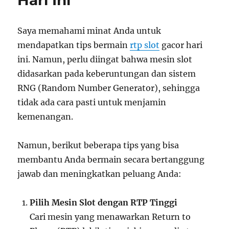
Hari Ini
Hari
Ini
Saya memahami minat Anda untuk
mendapatkan tips bermain
rtp slot
gacor hari
ini. Namun, perlu diingat bahwa mesin slot
didasarkan pada keberuntungan dan sistem
RNG (Random Number Generator), sehingga
tidak ada cara pasti untuk menjamin
kemenangan.
Namun, berikut beberapa tips yang bisa
membantu Anda bermain secara bertanggung
jawab dan meningkatkan peluang Anda:
Pilih Mesin Slot dengan RTP Tinggi
Cari mesin yang menawarkan Return to